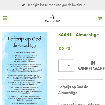
Heerlijke losse thee van goede kwaliteit
Ga
direct
naar
de
hoofdinhoud
KAART - Almachtige
€ 2,20
IN
WINKELWAG
Lofprijs op God de
Almachtige
Deze kaart is een middel om