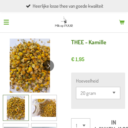
Heerlijke losse thee van goede kwaliteit
Ga
direct
naar
de
hoofdinhoud
THEE - Kamille
€ 1,95
Hoeveelheid
IN