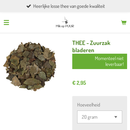
Heerlijke losse thee van goede kwaliteit
Ga
direct
naar
de
hoofdinhoud
THEE - Zuurzak
bladeren
Momenteel niet
leverbaar!
€ 2,95
Hoeveelheid