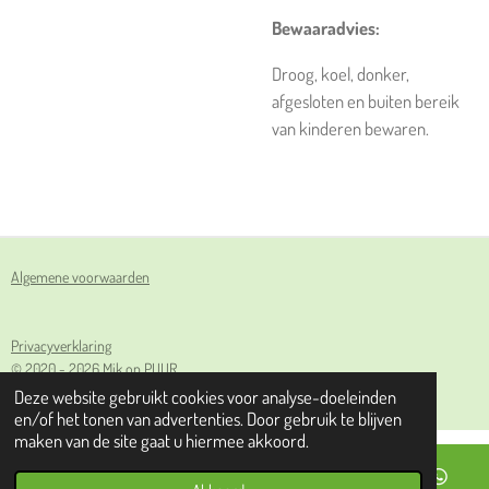
Bewaaradvies:
Droog, koel, donker,
afgesloten en buiten bereik
van kinderen bewaren.
Algemene voorwaarden
Privacyverklaring
© 2020 - 2026 Mik op PUUR
Powered by
JouwWeb
Deze website gebruikt cookies voor analyse-doeleinden
en/of het tonen van advertenties. Door gebruik te blijven
maken van de site gaat u hiermee akkoord.