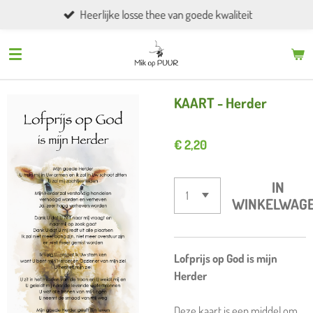
Heerlijke losse thee van goede kwaliteit
Ga
direct
naar
de
hoofdinhoud
KAART - Herder
€ 2,20
IN
WINKELWAG
Lofprijs op God is mijn
Herder
Deze kaart is een middel om